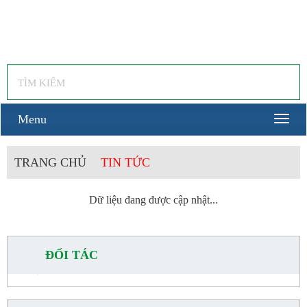
Công ty TNHH Công Nghiệp Trí Đạo
Win Win
HOTLINE:
0917578703
TEL: 0283-53.59-888
Menu
TRANG CHỦ
TIN TỨC
Dữ liệu đang được cập nhật...
ĐỐI TÁC