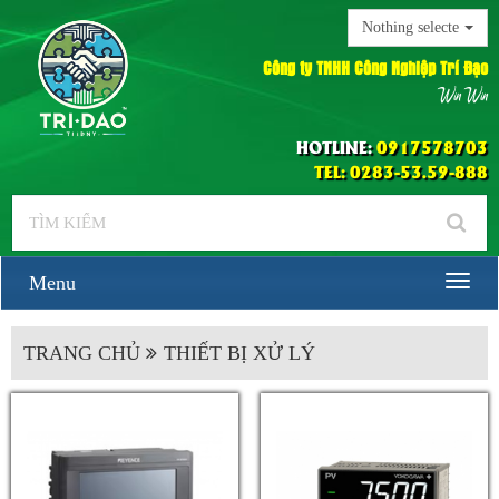
Nothing selected
Công ty TNHH Công Nghiệp Trí Đạo
Win Win
HOTLINE:
0917578703
TEL: 0283-53.59-888
Menu
TRANG CHỦ
THIẾT BỊ XỬ LÝ