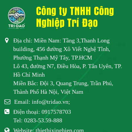
Công ty TNHH Công
Nghiệp Trí Đạo
Địa chỉ: Miền Nam: Tầng 3,Thanh Long
building, 456 đường Xô Viết Nghệ Tĩnh,
Phường Thạnh Mỹ Tây, TP.HCM
Lô 43, đường N7, Điều Hòa, P. Tân Uyên, TP.
Hồ Chí Minh
Miền Bắc: Đội 3, Quang Trung, Trần Phú,
Thành Phố Hà Nội, Việt Nam
Email:
info@tridao.vn
;
Điện thoại: 0917578703
Tel: 0283-53.59-888
Website:
thietbixinghiep.com