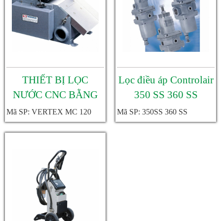
THIẾT BỊ LỌC
Lọc điều áp Controlair
NƯỚC CNC BẰNG
350 SS 360 SS
TỪ TÍNH VERTEX
Mã SP: VERTEX MC 120
Mã SP: 350SS 360 SS
MC 120