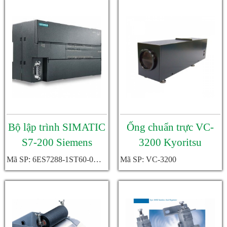
Bộ lập trình SIMATIC
Ống chuẩn trực VC-
S7-200 Siemens
3200 Kyoritsu
6ES7288-1ST60-
Mã SP: 6ES7288-1ST60-0AA0
Mã SP: VC-3200
0AA0