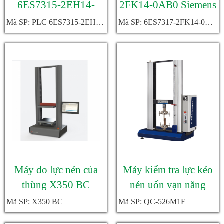
6ES7315-2EH14-
2FK14-0AB0 Siemens
0AB0 Siemens
Mã SP: PLC 6ES7315-2EH14-0AB0
Mã SP: 6ES7317-2FK14-0AB0
Máy đo lực nén của
Máy kiểm tra lực kéo
thùng X350 BC
nén uốn vạn năng
Testometric
Cometech
Mã SP: X350 BC
Mã SP: QC-526M1F