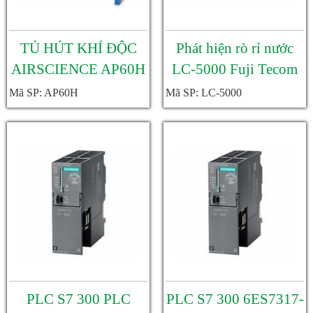
TỦ HÚT KHÍ ĐỘC
Phát hiện rò rỉ nước
AIRSCIENCE AP60H
LC-5000 Fuji Tecom
AP60V AP60H--XL
Mã SP: AP60H
Mã SP: LC-5000
PLC S7 300 PLC
PLC S7 300 6ES7317-