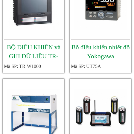
BỘ ĐIỀU KHIỂN và
Bộ điều khiển nhiệt độ
GHI DỮ LIỆU TR-
Yokogawa
W1000 Keyence
UT75A/UT55A/UT52A
Mã SP: TR-W1000
Mã SP: UT75A
D